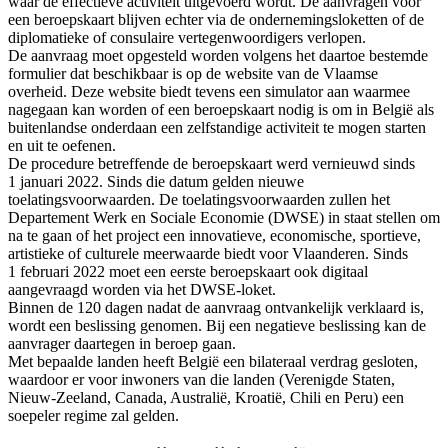
waar de effectieve activiteit uitgevoerd wordt. De aanvragen voor
een beroepskaart blijven echter via de ondernemingsloketten of de
diplomatieke of consulaire vertegenwoordigers verlopen.
De aanvraag moet opgesteld worden volgens het daartoe bestemde
formulier dat beschikbaar is op de website van de Vlaamse
overheid. Deze website biedt tevens een simulator aan waarmee
nagegaan kan worden of een beroepskaart nodig is om in België als
buitenlandse onderdaan een zelfstandige activiteit te mogen starten
en uit te oefenen.
De procedure betreffende de beroepskaart werd vernieuwd sinds
1 januari 2022. Sinds die datum gelden nieuwe
toelatingsvoorwaarden. De toelatingsvoorwaarden zullen het
Departement Werk en Sociale Economie (DWSE) in staat stellen om
na te gaan of het project een innovatieve, economische, sportieve,
artistieke of culturele meerwaarde biedt voor Vlaanderen. Sinds
1 februari 2022 moet een eerste beroepskaart ook digitaal
aangevraagd worden via het DWSE-loket.
Binnen de 120 dagen nadat de aanvraag ontvankelijk verklaard is,
wordt een beslissing genomen. Bij een negatieve beslissing kan de
aanvrager daartegen in beroep gaan.
Met bepaalde landen heeft België een bilateraal verdrag gesloten,
waardoor er voor inwoners van die landen (Verenigde Staten,
Nieuw-Zeeland, Canada, Australië, Kroatië, Chili en Peru) een
soepeler regime zal gelden.