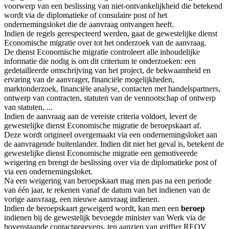
voorwerp van een beslissing van niet-ontvankelijkheid die betekend
wordt via de diplomatieke of consulaire post of het
ondernemingsloket die de aanvraag ontvangen heeft.
Indien de regels gerespecteerd werden, gaat de gewestelijke dienst
Economische migratie over tot het onderzoek van de aanvraag.
De dienst Economische migratie controleert alle inhoudelijke
informatie die nodig is om dit criterium te onderzoeken: een
gedetailleerde omschrijving van het project, de bekwaamheid en
ervaring van de aanvrager, financiële mogelijkheden,
marktonderzoek, financiële analyse, contacten met handelspartners,
ontwerp van contracten, statuten van de vennootschap of ontwerp
van statuten, ...
Indien de aanvraag aan de vereiste criteria voldoet, levert de
gewestelijke dienst Economische migratie de beroepskaart af.
Deze wordt origineel overgemaakt via een ondernemingsloket aan
de aanvragende buitenlander. Indien dit niet het geval is, betekent de
gewestelijke dienst Economische migratie een gemotiveerde
weigering en brengt de beslissing over via de diplomatieke post of
via een ondernemingsloket.
Na een weigering van beroepskaart mag men pas na een periode
van één jaar, te rekenen vanaf de datum van het indienen van de
vorige aanvraag, een nieuwe aanvraag indienen.
Indien de beroepskaart geweigerd wordt, kan men een
beroep
indienen bij de gewestelijk bevoegde minister van Werk via de
bovenstaande contactgegevens, ten aanzien van griffier REOV