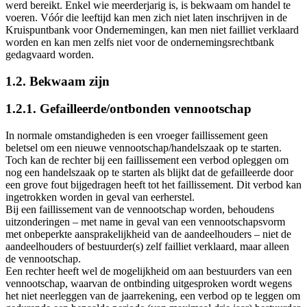
werd bereikt. Enkel wie meerderjarig is, is bekwaam om handel te
voeren. Vóór die leeftijd kan men zich niet laten inschrijven in de
Kruispuntbank voor Ondernemingen, kan men niet failliet verklaard
worden en kan men zelfs niet voor de ondernemingsrechtbank
gedagvaard worden.
1.2. Bekwaam zijn
1.2.1. Gefailleerde/ontbonden vennootschap
In normale omstandigheden is een vroeger faillissement geen
beletsel om een nieuwe vennootschap/handelszaak op te starten.
Toch kan de rechter bij een faillissement een verbod opleggen om
nog een handelszaak op te starten als blijkt dat de gefailleerde door
een grove fout bijgedragen heeft tot het faillissement. Dit verbod kan
ingetrokken worden in geval van eerherstel.
Bij een faillissement van de vennootschap worden, behoudens
uitzonderingen – met name in geval van een vennootschapsvorm
met onbeperkte aansprakelijkheid van de aandeelhouders – niet de
aandeelhouders of bestuurder(s) zelf failliet verklaard, maar alleen
de vennootschap.
Een rechter heeft wel de mogelijkheid om aan bestuurders van een
vennootschap, waarvan de ontbinding uitgesproken wordt wegens
het niet neerleggen van de jaarrekening, een verbod op te leggen om