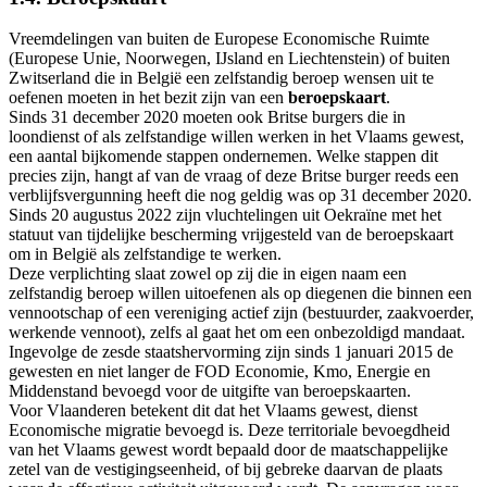
Vreemdelingen van buiten de Europese Economische Ruimte
(Europese Unie, Noorwegen, IJsland en Liechtenstein) of buiten
Zwitserland die in België een zelfstandig beroep wensen uit te
oefenen moeten in het bezit zijn van een
beroepskaart
.
Sinds 31 december 2020 moeten ook Britse burgers die in
loondienst of als zelfstandige willen werken in het Vlaams gewest,
een aantal bijkomende stappen ondernemen. Welke stappen dit
precies zijn, hangt af van de vraag of deze Britse burger reeds een
verblijfsvergunning heeft die nog geldig was op 31 december 2020.
Sinds 20 augustus 2022 zijn vluchtelingen uit Oekraïne met het
statuut van tijdelijke bescherming vrijgesteld van de beroepskaart
om in België als zelfstandige te werken.
Deze verplichting slaat zowel op zij die in eigen naam een
zelfstandig beroep willen uitoefenen als op diegenen die binnen een
vennootschap of een vereniging actief zijn (bestuurder, zaakvoerder,
werkende vennoot), zelfs al gaat het om een onbezoldigd mandaat.
Ingevolge de zesde staatshervorming zijn sinds 1 januari 2015 de
gewesten en niet langer de FOD Economie, Kmo, Energie en
Middenstand bevoegd voor de uitgifte van beroepskaarten.
Voor Vlaanderen betekent dit dat het Vlaams gewest, dienst
Economische migratie bevoegd is. Deze territoriale bevoegdheid
van het Vlaams gewest wordt bepaald door de maatschappelijke
zetel van de vestigingseenheid, of bij gebreke daarvan de plaats