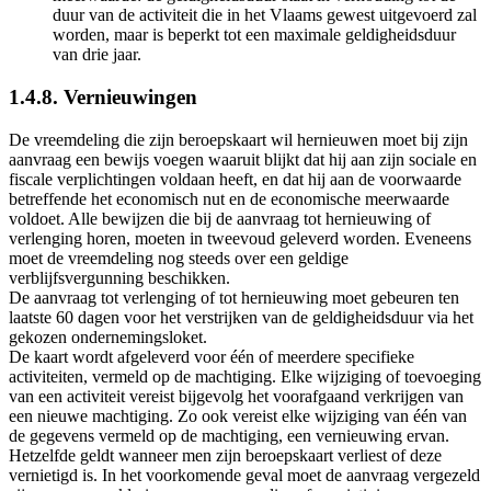
duur van de activiteit die in het Vlaams gewest uitgevoerd zal
worden, maar is beperkt tot een maximale geldigheidsduur
van drie jaar.
1.4.8. Vernieuwingen
De vreemdeling die zijn beroepskaart wil hernieuwen moet bij zijn
aanvraag een bewijs voegen waaruit blijkt dat hij aan zijn sociale en
fiscale verplichtingen voldaan heeft, en dat hij aan de voorwaarde
betreffende het economisch nut en de economische meerwaarde
voldoet. Alle bewijzen die bij de aanvraag tot hernieuwing of
verlenging horen, moeten in tweevoud geleverd worden. Eveneens
moet de vreemdeling nog steeds over een geldige
verblijfsvergunning beschikken.
De aanvraag tot verlenging of tot hernieuwing moet gebeuren ten
laatste 60 dagen voor het verstrijken van de geldigheidsduur via het
gekozen ondernemingsloket.
De kaart wordt afgeleverd voor één of meerdere specifieke
activiteiten, vermeld op de machtiging. Elke wijziging of toevoeging
van een activiteit vereist bijgevolg het voorafgaand verkrijgen van
een nieuwe machtiging. Zo ook vereist elke wijziging van één van
de gegevens vermeld op de machtiging, een vernieuwing ervan.
Hetzelfde geldt wanneer men zijn beroepskaart verliest of deze
vernietigd is. In het voorkomende geval moet de aanvraag vergezeld