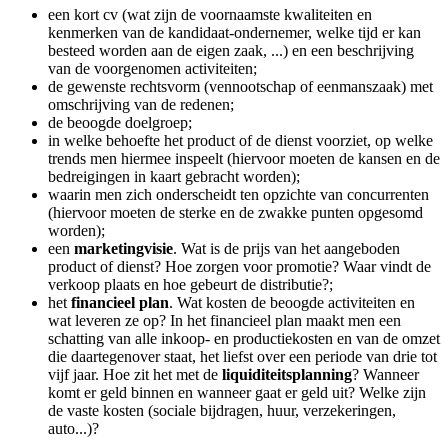
een kort cv (wat zijn de voornaamste kwaliteiten en
kenmerken van de kandidaat-ondernemer, welke tijd er kan
besteed worden aan de eigen zaak, ...) en een beschrijving
van de voorgenomen activiteiten;
de gewenste rechtsvorm (vennootschap of eenmanszaak) met
omschrijving van de redenen;
de beoogde doelgroep;
in welke behoefte het product of de dienst voorziet, op welke
trends men hiermee inspeelt (hiervoor moeten de kansen en de
bedreigingen in kaart gebracht worden);
waarin men zich onderscheidt ten opzichte van concurrenten
(hiervoor moeten de sterke en de zwakke punten opgesomd
worden);
een
marketingvisie
. Wat is de prijs van het aangeboden
product of dienst? Hoe zorgen voor promotie? Waar vindt de
verkoop plaats en hoe gebeurt de distributie?;
het
financieel plan
. Wat kosten de beoogde activiteiten en
wat leveren ze op? In het financieel plan maakt men een
schatting van alle inkoop- en productiekosten en van de omzet
die daartegenover staat, het liefst over een periode van drie tot
vijf jaar. Hoe zit het met de
liquiditeitsplanning
? Wanneer
komt er geld binnen en wanneer gaat er geld uit? Welke zijn
de vaste kosten (sociale bijdragen, huur, verzekeringen,
auto...)?