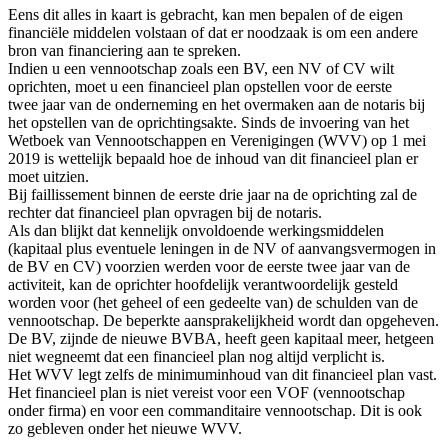
Eens dit alles in kaart is gebracht, kan men bepalen of de eigen
financiële middelen volstaan of dat er noodzaak is om een andere
bron van financiering aan te spreken.
Indien u een vennootschap zoals een BV, een NV of CV wilt
oprichten, moet u een financieel plan opstellen voor de eerste
twee jaar van de onderneming en het overmaken aan de notaris bij
het opstellen van de oprichtingsakte. Sinds de invoering van het
Wetboek van Vennootschappen en Verenigingen (WVV) op 1 mei
2019 is wettelijk bepaald hoe de inhoud van dit financieel plan er
moet uitzien.
Bij faillissement binnen de eerste drie jaar na de oprichting zal de
rechter dat financieel plan opvragen bij de notaris.
Als dan blijkt dat kennelijk onvoldoende werkingsmiddelen
(kapitaal plus eventuele leningen in de NV of aanvangsvermogen in
de BV en CV) voorzien werden voor de eerste twee jaar van de
activiteit, kan de oprichter hoofdelijk verantwoordelijk gesteld
worden voor (het geheel of een gedeelte van) de schulden van de
vennootschap. De beperkte aansprakelijkheid wordt dan opgeheven.
De BV, zijnde de nieuwe BVBA, heeft geen kapitaal meer, hetgeen
niet wegneemt dat een financieel plan nog altijd verplicht is.
Het WVV legt zelfs de minimuminhoud van dit financieel plan vast.
Het financieel plan is niet vereist voor een VOF (vennootschap
onder firma) en voor een commanditaire vennootschap. Dit is ook
zo gebleven onder het nieuwe WVV.