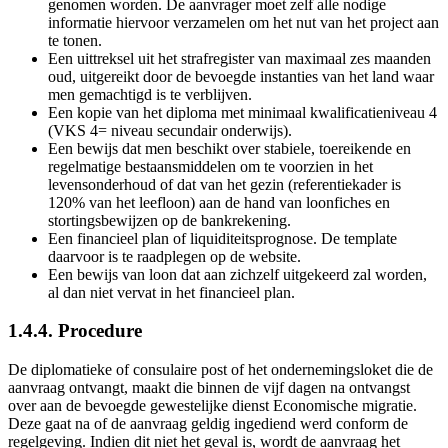
genomen worden. De aanvrager moet zelf alle nodige
informatie hiervoor verzamelen om het nut van het project aan
te tonen.
Een uittreksel uit het strafregister van maximaal zes maanden
oud, uitgereikt door de bevoegde instanties van het land waar
men gemachtigd is te verblijven.
Een kopie van het diploma met minimaal kwalificatieniveau 4
(VKS 4= niveau secundair onderwijs).
Een bewijs dat men beschikt over stabiele, toereikende en
regelmatige bestaansmiddelen om te voorzien in het
levensonderhoud of dat van het gezin (referentiekader is
120% van het leefloon) aan de hand van loonfiches en
stortingsbewijzen op de bankrekening.
Een financieel plan of liquiditeitsprognose. De template
daarvoor is te raadplegen op de website.
Een bewijs van loon dat aan zichzelf uitgekeerd zal worden,
al dan niet vervat in het financieel plan.
1.4.4. Procedure
De diplomatieke of consulaire post of het ondernemingsloket die de
aanvraag ontvangt, maakt die binnen de vijf dagen na ontvangst
over aan de bevoegde gewestelijke dienst Economische migratie.
Deze gaat na of de aanvraag geldig ingediend werd conform de
regelgeving. Indien dit niet het geval is, wordt de aanvraag het