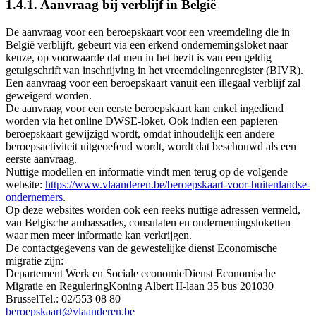
1.4.1. Aanvraag bij verblijf in België
De aanvraag voor een beroepskaart voor een vreemdeling die in
België verblijft, gebeurt via een erkend ondernemingsloket naar
keuze, op voorwaarde dat men in het bezit is van een geldig
getuigschrift van inschrijving in het vreemdelingenregister (BIVR).
Een aanvraag voor een beroepskaart vanuit een illegaal verblijf zal
geweigerd worden.
De aanvraag voor een eerste beroepskaart kan enkel ingediend
worden via het online DWSE-loket. Ook indien een papieren
beroepskaart gewijzigd wordt, omdat inhoudelijk een andere
beroepsactiviteit uitgeoefend wordt, wordt dat beschouwd als een
eerste aanvraag.
Nuttige modellen en informatie vindt men terug op de volgende
website:
https://www.vlaanderen.be/beroepskaart-voor-buitenlandse-
ondernemers
.
Op deze websites worden ook een reeks nuttige adressen vermeld,
van Belgische ambassades, consulaten en ondernemingsloketten
waar men meer informatie kan verkrijgen.
De contactgegevens van de gewestelijke dienst Economische
migratie zijn:
Departement Werk en Sociale economieDienst Economische
Migratie en ReguleringKoning Albert II-laan 35 bus 201030
BrusselTel.: 02/553 08 80
beroepskaart@vlaanderen.be