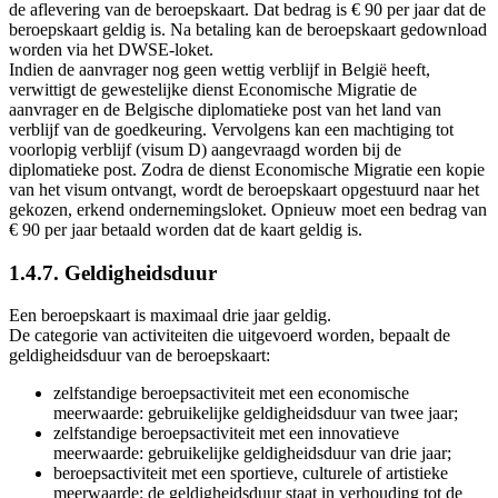
de aflevering van de beroepskaart. Dat bedrag is € 90 per jaar dat de
beroepskaart geldig is. Na betaling kan de beroepskaart gedownload
worden via het DWSE-loket.
Indien de aanvrager nog geen wettig verblijf in België heeft,
verwittigt de gewestelijke dienst Economische Migratie de
aanvrager en de Belgische diplomatieke post van het land van
verblijf van de goedkeuring. Vervolgens kan een machtiging tot
voorlopig verblijf (visum D) aangevraagd worden bij de
diplomatieke post. Zodra de dienst Economische Migratie een kopie
van het visum ontvangt, wordt de beroepskaart opgestuurd naar het
gekozen, erkend ondernemingsloket. Opnieuw moet een bedrag van
€ 90 per jaar betaald worden dat de kaart geldig is.
1.4.7. Geldigheidsduur
Een beroepskaart is maximaal drie jaar geldig.
De categorie van activiteiten die uitgevoerd worden, bepaalt de
geldigheidsduur van de beroepskaart:
zelfstandige beroepsactiviteit met een economische
meerwaarde: gebruikelijke geldigheidsduur van twee jaar;
zelfstandige beroepsactiviteit met een innovatieve
meerwaarde: gebruikelijke geldigheidsduur van drie jaar;
beroepsactiviteit met een sportieve, culturele of artistieke
meerwaarde: de geldigheidsduur staat in verhouding tot de